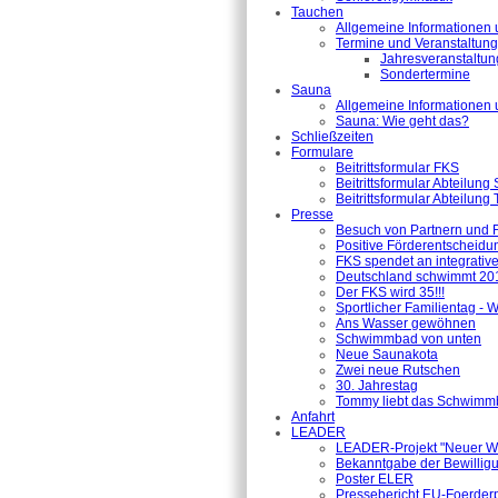
Tauchen
Allgemeine Informationen 
Termine und Veranstaltun
Jahresveranstaltu
Sondertermine
Sauna
Allgemeine Informationen 
Sauna: Wie geht das?
Schließzeiten
Formulare
Beitrittsformular FKS
Beitrittsformular Abteilung
Beitrittsformular Abteilung
Presse
Besuch von Partnern und 
Positive Förderentscheidu
FKS spendet an integrativ
Deutschland schwimmt 201
Der FKS wird 35!!!
Sportlicher Familientag -
Ans Wasser gewöhnen
Schwimmbad von unten
Neue Saunakota
Zwei neue Rutschen
30. Jahrestag
Tommy liebt das Schwimm
Anfahrt
LEADER
LEADER-Projekt "Neuer Wi
Bekanntgabe der Bewillig
Poster ELER
Pressebericht EU-Foerder