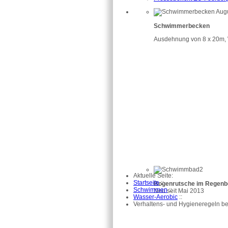
Schwimmerbecken
Ausdehnung von 8 x 20m, 
Aktuelle Seite:
Startseite
::
Bogenrutsche im Regenb
Schwimmen
::
Neu seit Mai 2013
Wasser-Aerobic
::
Verhaltens- und Hygieneregeln b