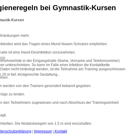
gieneregeln bei Gymnastik-Kursen
mnastik-Kursen
chränkungen mehr.
mkleiden wird das Tragen eines Mund-Nasen-Schutzes empfohlen.
halle ist eine Hand-Desinfektion vorzunehmen.
eilnehmerliste in der Eingangshalle (Name, Vorname und Telefonnummer)
er unterschrieben. So kann im Falle einer Infektion die Kontaktkette
e Daten nicht hinterlegt werden, ist die Teilnahme am Training ausgeschlossen.
,20 m tief, kindgerechte Gestaltung...
binen.
ln werden von den Trainern gesondert bekannt gegeben.
olge zu leisten.
den den Teilnehmern zugewiesen und nach Abschluss der Trainingseinheit
agt.
hließen. Die Abstandsregeln von 1,5 m sind einzuhalten.
tenschutzerklärung
|
Impressum
|
Kontakt