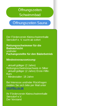
Öffnungszeiten
Schwimmbad
Öffnungszeiten Sauna
Der Förderverein Kleinschwimmhalle
Siersdorf e. V. sucht ab sofort
Rettungsschwimmer für die
Badeaufsicht
und/oder
Fachangestellte für den Bäderbetrieb
Mindestvoraussetzung:
·
aktuell gültiger (2 Jahre)
Rettungsschwimmnachweis in Silber
·
aktuell gültiger (2 Jahre) Erste-Hilfe-
Kurs
·
Mindestalter: 18 Jahre
Bei Interesse und/oder Rückfragen
melden Sie sich bitte per Mail unter
info@fks-ev.de
.
Ihr Förderverein Kleinschwimmhalle
Siersdorf e.V.
Der Vorstand