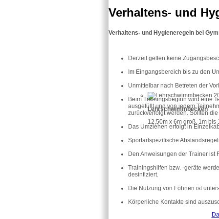
Verhaltens- und Hy
Verhaltens- und Hygieneregeln bei Gy
Derzeit gelten keine Zugangsbes
Im Eingangsbereich bis zu den U
Unmittelbar nach Betreten der Vor
Beim Trainingsbeginn wird eine T
ausgefüllt und von jedem Teilnehm
Lehrschwimmbecken
zurückverfolgt werden. Sollten di
12,50m x 6m groß, 1m bis 1
Das Umziehen erfolgt in Einzelka
Sportartspezifische Abstandsrege
Den Anweisungen der Trainer ist F
Trainingshilfen bzw. -geräte wer
desinfiziert.
Die Nutzung von Föhnen ist unters
Körperliche Kontakte sind auszusc
Da