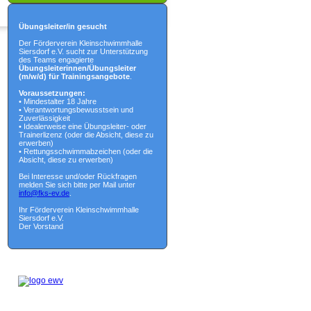
Übungsleiter/in gesucht
Der Förderverein Kleinschwimmhalle
Siersdorf e.V. sucht zur Unterstützung
des Teams engagierte
Übungsleiterinnen/Übungsleiter
(m/w/d) für Trainingsangebote
.
Voraussetzungen:
• Mindestalter 18 Jahre
• Verantwortungsbewusstsein und
Zuverlässigkeit
• Idealerweise eine Übungsleiter- oder
Trainerlizenz (oder die Absicht, diese zu
erwerben)
• Rettungsschwimmabzeichen (oder die
Absicht, diese zu erwerben)
Bei Interesse und/oder Rückfragen
melden Sie sich bitte per Mail unter
info@fks-ev.de
.
Ihr Förderverein Kleinschwimmhalle
Siersdorf e.V.
Der Vorstand