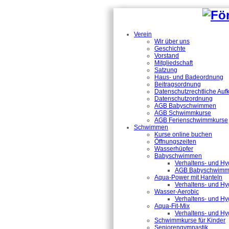
Verein
Wir über uns
Geschichte
Vorstand
Mitgliedschaft
Satzung
Haus- und Badeordnung
Beitragsordnung
Datenschutzrechtliche Auf
Datenschutzordnung
AGB Babyschwimmen
AGB Schwimmkurse
AGB Ferienschwimmkurse
Schwimmen
Kurse online buchen
Öffnungszeiten
Wasserhüpfer
Babyschwimmen
Verhaltens- und H
AGB Babyschwim
Aqua-Power mit Hanteln
Verhaltens- und Hy
Wasser-Aerobic
Verhaltens- und Hy
Aqua-Fit-Mix
Verhaltens- und Hy
Schwimmkurse für Kinder
Seniorengymnastik