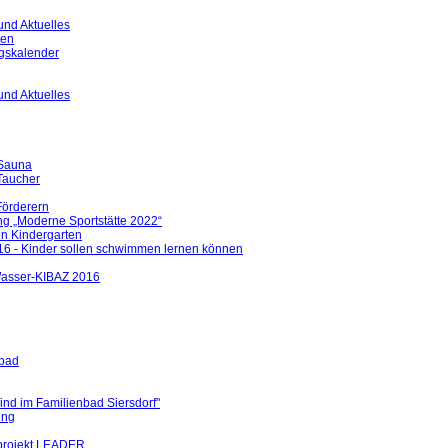
und Aktuelles
gen
ngskalender
und Aktuelles
 Sauna
 Taucher
Förderern
ng „Moderne Sportstätte 2022“
en Kindergarten
6 - Kinder sollen schwimmen lernen können
 Wasser-KIBAZ 2016
bad
nd im Familienbad Siersdorf"
ung
projekt LEADER