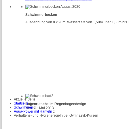
Schwimmerbecken
Ausdehnung von 8 x 20m, Wassertiefe von 1,50m über 1,80m bis
Aktuelle Seite:
Startseite
::
Bogenrutsche im Regenbogendesign
Schwimmen
::
Neu seit Mai 2013
Aqua-Power mit Hanteln
::
Verhaltens- und Hygieneregeln bei Gymnastik-Kursen