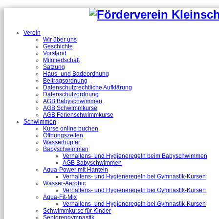
Verein
Wir über uns
Geschichte
Vorstand
Mitgliedschaft
Satzung
Haus- und Badeordnung
Beitragsordnung
Datenschutzrechtliche Aufklärung
Datenschutzordnung
AGB Babyschwimmen
AGB Schwimmkurse
AGB Ferienschwimmkurse
Schwimmen
Kurse online buchen
Öffnungszeiten
Wasserhüpfer
Babyschwimmen
Verhaltens- und Hygieneregeln beim Babyschwimmen
AGB Babyschwimmen
Aqua-Power mit Hanteln
Verhaltens- und Hygieneregeln bei Gymnastik-Kursen
Wasser-Aerobic
Verhaltens- und Hygieneregeln bei Gymnastik-Kursen
Aqua-Fit-Mix
Verhaltens- und Hygieneregeln bei Gymnastik-Kursen
Schwimmkurse für Kinder
Seniorengymnastik