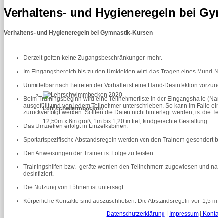
Verhaltens- und Hygieneregeln bei G
Verhaltens- und Hygieneregeln bei Gymnastik-Kursen
Derzeit gelten keine Zugangsbeschränkungen mehr.
Im Eingangsbereich bis zu den Umkleiden wird das Tragen eines Mund-
Unmittelbar nach Betreten der Vorhalle ist eine Hand-Desinfektion vorzu
Beim Trainingsbeginn wird eine Teilnehmerliste in der Eingangshalle 
ausgefüllt und von jedem Teilnehmer unterschrieben. So kann im Falle eine
Lehrschwimmbecken
zurückverfolgt werden. Sollten die Daten nicht hinterlegt werden, ist die
12,50m x 6m groß, 1m bis 1,20 m tief, kindgerechte Gestaltung...
Das Umziehen erfolgt in Einzelkabinen.
Sportartspezifische Abstandsregeln werden von den Trainern gesondert 
Den Anweisungen der Trainer ist Folge zu leisten.
Trainingshilfen bzw. -geräte werden den Teilnehmern zugewiesen und nac
desinfiziert.
Die Nutzung von Föhnen ist untersagt.
Körperliche Kontakte sind auszuschließen. Die Abstandsregeln von 1,5 m 
Datenschutzerklärung
|
Impressum
|
Konta