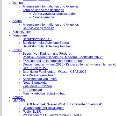
Tauchen
Allgemeine Informationen und Aktuelles
Termine und Veranstaltungen
Jahresveranstaltungskalender
Sondertermine
Sauna
Allgemeine Informationen und Aktuelles
Sauna: Wie geht das?
Schließzeiten
Formulare
Beitrittsformular FKS
Beitrittsformular Abteilung Sauna
Beitrittsformular Abteilung Taucher
Presse
Besuch von Partnern und Förderern
Positive Förderentscheidung „Moderne Sportstätte 2022“
FKS spendet an integrativen Kindergarten
Deutschland schwimmt 2016 - Kinder sollen schwimmen lernen k
Der FKS wird 35!!!
Sportlicher Familientag - Wasser-KIBAZ 2016
Ans Wasser gewöhnen
Schwimmbad von unten
Neue Saunakota
Zwei neue Rutschen
30. Jahrestag
Tommy liebt das Schwimmbad
Anfahrt
LEADER
LEADER-Projekt "Neuer Wind im Familienbad Siersdorf"
Bekanntgabe der Bewilligung
Poster ELER
Pressebericht EU-Foerderprojekt LEADER