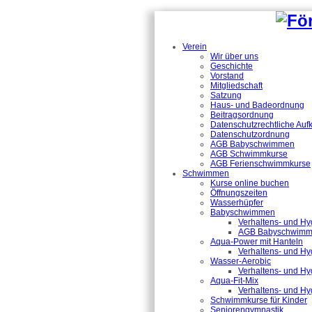
Verein
Wir über uns
Geschichte
Vorstand
Mitgliedschaft
Satzung
Haus- und Badeordnung
Beitragsordnung
Datenschutzrechtliche Auf
Datenschutzordnung
AGB Babyschwimmen
AGB Schwimmkurse
AGB Ferienschwimmkurse
Schwimmen
Kurse online buchen
Öffnungszeiten
Wasserhüpfer
Babyschwimmen
Verhaltens- und H
AGB Babyschwim
Aqua-Power mit Hanteln
Verhaltens- und Hy
Wasser-Aerobic
Verhaltens- und Hy
Aqua-Fit-Mix
Verhaltens- und Hy
Schwimmkurse für Kinder
Seniorengymnastik