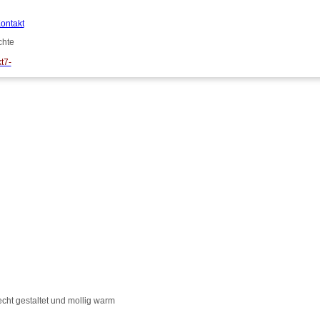
ontakt
chte
t7-
cht gestaltet und mollig warm