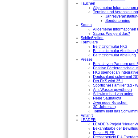
Tauchen
Allgemeine Informationen 
Termine und Veranstaltun
Jahresveranstaltu
Sondertermine
Sauna
Allgemeine Informationen 
Sauna: Wie geht das?
Schließzeiten
Formulare
Beitrittsformular FKS
Beitrittsformular Abteilung
Beitrittsformular Abteilung
Presse
Besuch von Partnern und 
Positive Förderentscheidu
FKS spendet an integrativ
Deutschland schwimmt 201
Der FKS wird 35!!!
Sportlicher Familientag -
Ans Wasser gewöhnen
Schwimmbad von unten
Neue Saunakota
Zwei neue Rutschen
30. Jahrestag
Tommy liebt das Schwimm
Anfahrt
LEADER
LEADER-Projekt "Neuer Wi
Bekanntgabe der Bewillig
Poster ELER
Pressebericht EU-Foerder