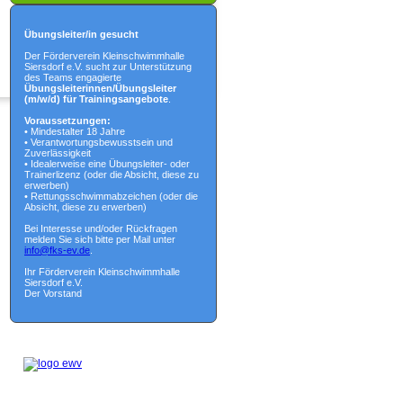
Übungsleiter/in gesucht
Der Förderverein Kleinschwimmhalle
Siersdorf e.V. sucht zur Unterstützung
des Teams engagierte
Übungsleiterinnen/Übungsleiter
(m/w/d) für Trainingsangebote
.
Voraussetzungen:
• Mindestalter 18 Jahre
• Verantwortungsbewusstsein und
Zuverlässigkeit
• Idealerweise eine Übungsleiter- oder
Trainerlizenz (oder die Absicht, diese zu
erwerben)
• Rettungsschwimmabzeichen (oder die
Absicht, diese zu erwerben)
Bei Interesse und/oder Rückfragen
melden Sie sich bitte per Mail unter
info@fks-ev.de
.
Ihr Förderverein Kleinschwimmhalle
Siersdorf e.V.
Der Vorstand