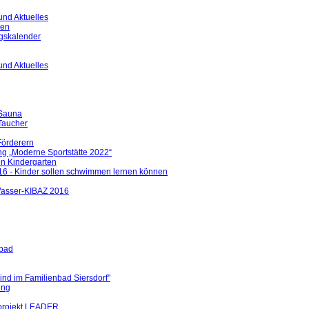
und Aktuelles
gen
ngskalender
und Aktuelles
 Sauna
 Taucher
Förderern
ng „Moderne Sportstätte 2022“
en Kindergarten
6 - Kinder sollen schwimmen lernen können
 Wasser-KIBAZ 2016
bad
nd im Familienbad Siersdorf"
ung
projekt LEADER