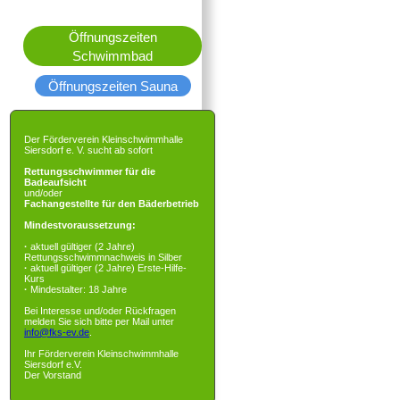
Öffnungszeiten
Schwimmbad
Öffnungszeiten Sauna
Der Förderverein Kleinschwimmhalle
Siersdorf e. V. sucht ab sofort
Rettungsschwimmer für die
Badeaufsicht
und/oder
Fachangestellte für den Bäderbetrieb
Mindestvoraussetzung:
·
aktuell gültiger (2 Jahre)
Rettungsschwimmnachweis in Silber
·
aktuell gültiger (2 Jahre) Erste-Hilfe-
Kurs
·
Mindestalter: 18 Jahre
Bei Interesse und/oder Rückfragen
melden Sie sich bitte per Mail unter
info@fks-ev.de
.
Ihr Förderverein Kleinschwimmhalle
Siersdorf e.V.
Der Vorstand