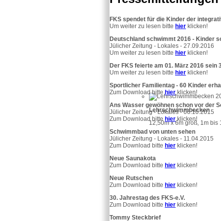
FKS spendet für die Kinder der integra
Um weiter zu lesen bitte
hier
klicken!
Deutschland schwimmt 2016 - Kinder s
Jülicher Zeitung - Lokales - 27.09.2016
Um weiter zu lesen bitte
hier
klicken!
Der FKS feierte am 01. März 2016 sein 
Um weiter zu lesen bitte
hier
klicken!
Sportlicher Familientag - 60 Kinder e
Zum Download bitte
hier
klicken!
Ans Wasser gewöhnen schon vor der S
Lehrschwimmbecken
Jülicher Zeitung - Lokales - 06.10.2015
Zum Download bitte
hier
klicken!
12,50m x 6m groß, 1m bis 1
Schwimmbad von unten sehen
Jülicher Zeitung - Lokales - 11.04.2015
Zum Download bitte
hier
klicken!
Neue Saunakota
Zum Download bitte
hier
klicken!
Neue Rutschen
Zum Download bitte
hier
klicken!
30. Jahrestag des FKS-e.V.
Zum Download bitte
hier
klicken!
Tommy Steckbrief