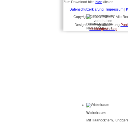
Zum Download bitte
hier
klicken!
Datenschutzerklärung
|
Impressum
|
K
Copyright © 2023 FKS-e.V. Alle Re
vorbehalten.
Dumbo-Rutsche
Design und Programmierung
Punk
Neu seit Mai 2013
Mediengestaltung
Wickelraum
Mit Haartocknern, Kindgere